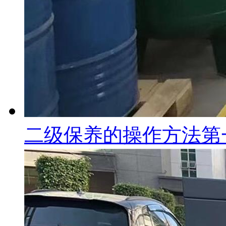
二级保养的操作方法第