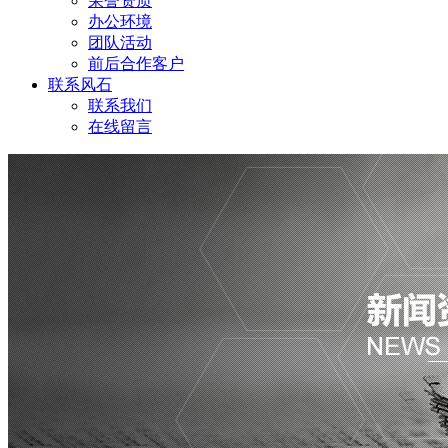
荣誉资质
办公环境
团队活动
前后合作客户
联系风石
联系我们
在线留言