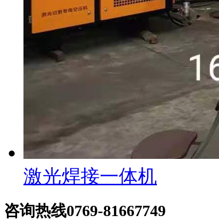
激光焊接一体机
咨询热线
0769-81667749