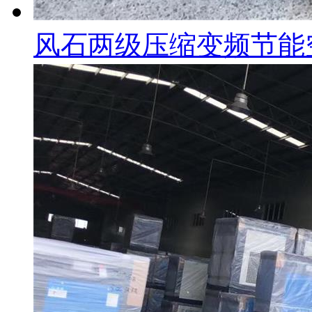
风石两级压缩变频节能