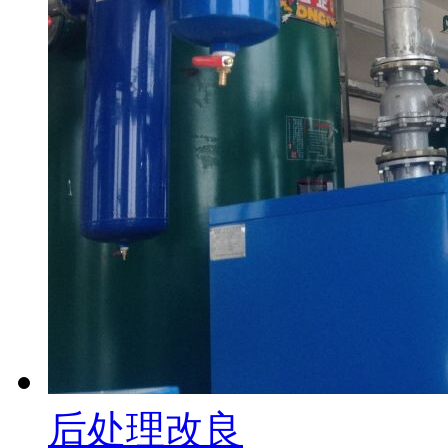
后处理改良