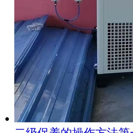
二级保养的操作方法第