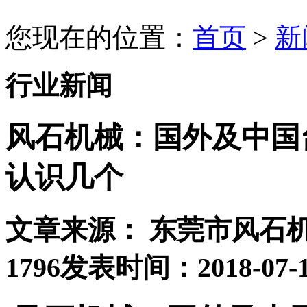
您现在的位置：
首页
>
新
行业新闻
风石机械：国外及中国
认识几个
文章来源： 东莞市风石
1796
发表时间：2018-07-18