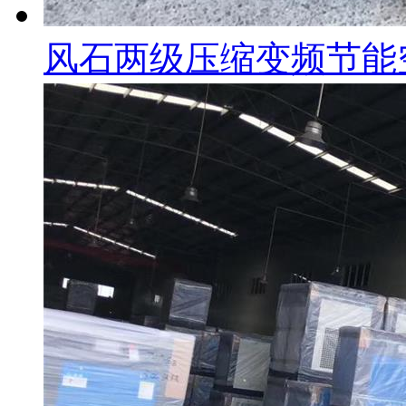
风石两级压缩变频节能