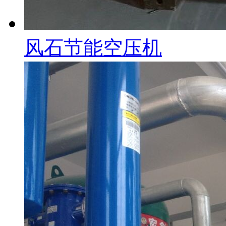
风石节能空压机