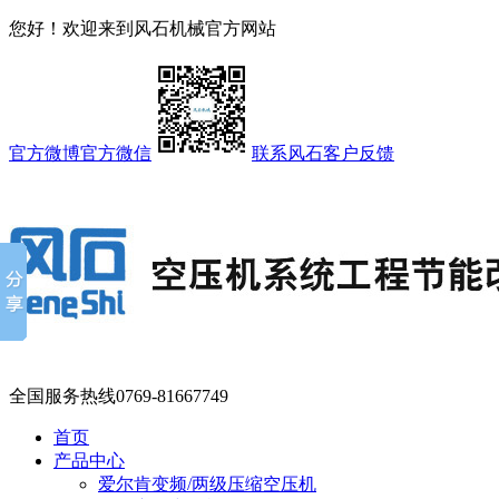
您好！欢迎来到风石机械官方网站
官方微博
官方微信
联系风石
客户反馈
全国服务热线
0769-81667749
首页
产品中心
爱尔肯变频/两级压缩空压机