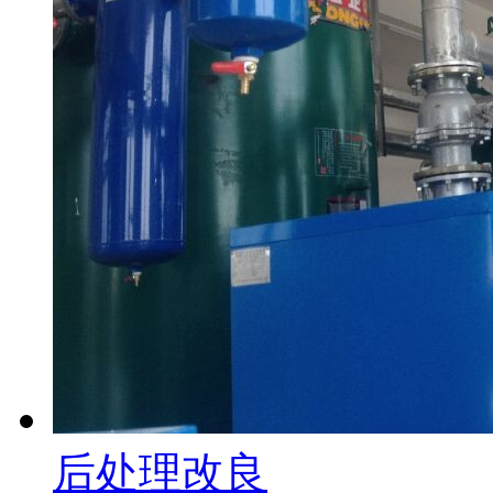
后处理改良