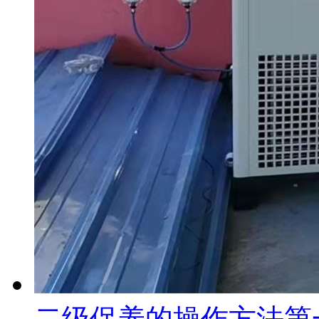
二级保养的操作方法第